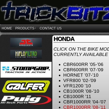
HOME
PRODUCTS
↓
CONTACT US
HONDA
CLICK ON THE BIKE MO
CURRENTLY AVAILABLE 
CBR600RR ’05-’06
CBR600RR ’07-’09
HORNET ’07-’10
VFR800 ’02-’09
VFR1200 ’10
CB1000R ’08-’10
CB1000R ’11
CBR1000RR ’04-’07
CBR1000RR ’08-’11